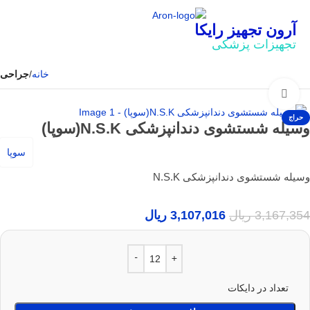
آرون تجهیز رایکا
تجهیزات پزشکی
خانه
جراحی
بزرگنمایی تصویر
حراج
وسیله شستشوی دندانپزشکی N.S.K(سوپا)
سوپا
وسیله شستشوی دندانپزشکی N.S.K
3,167,354
ریال
3,107,016
ریال
تعداد در دایکات