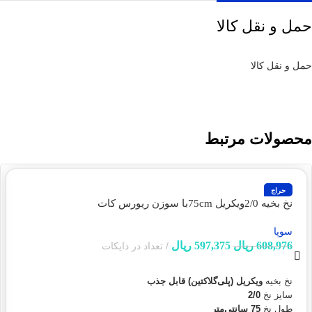
حمل و نقل کالا
حمل و نقل کالا
محصولات مرتبط
حراج
نخ بخیه 2/0ویکریل 75cmبا سوزن ریورس کات
30mm،cricle3/8(سوپا)
سوپا
608,976
ریال
597,375
ریال
تعداد در دایکات
افزودن به سبد خرید
نخ بخیه
ویکریل (پلی‌گلاکتین) قابل جذب
سایز نخ
2/0
طول نخ
75 سانتی‌متر