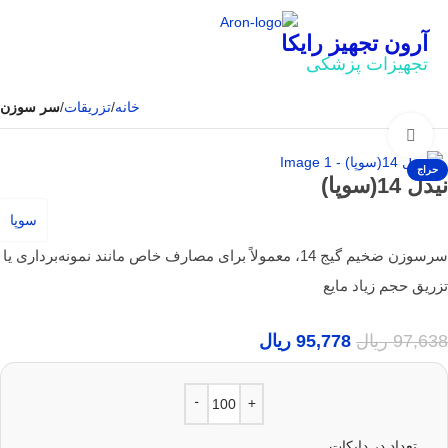
آرون تجهیز رایکا
تجهیزات پزشکی
خانه
تزریقات
سر سوزن
بزرگنمایی تصویر
حراج
نیدل 14(سوپا)
سوپا
سرسوزن ضخیم گیج 14، معمولاً برای مصارف خاص مانند نمونه‌برداری یا
تزریق حجم زیاد مایع
97,638
ریال
95,778
ریال
تعداد در دایکات