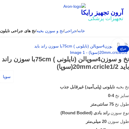
آرون تجهیز رایکا
تجهیزات پزشکی
خانه
جراحی
نخ و سوزن بخیه
نخ های جراحی نایلون
بزرگنمایی تصویر
حراج
نخ و سوزن4سوپالن (نایلونی ) 75cmبا سوزن راند
باید 20mm،cricle1/2(سوپا)
سوپا
نخ بخیه
نایلونی (پلی‌آمید) غیرقابل جذب
سایز نخ
4-0
طول نخ
75 سانتی‌متر
نوع سوزن
راند بادی (Round Bodied)
طول سوزن
20 میلی‌متر