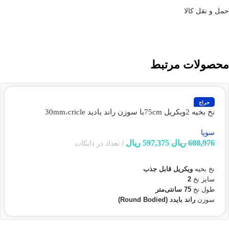
حمل و نقل کالا
محصولات مرتبط
حراج
نخ بخیه 2ویکریل 75cmبا سوزن راند بادید 30mm،cricle
1/2(سوپا)
سوپا
608,976
ریال
597,375
ریال
تعداد در دایکات
افزودن به سبد خرید
نخ بخیه
ویکریل قابل جذب
سایز نخ
2
طول نخ
75 سانتی‌متر
سوزن
راند بایدد (Round Bodied)
طول سوزن
30 میلی‌متر
قوس سوزن
1/2 دایره