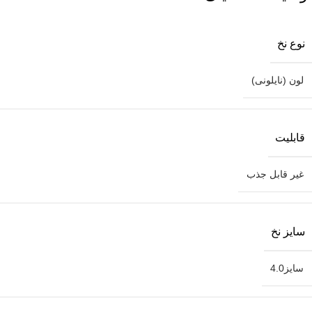
نوع نخ
لون (نایلونی)
قابلیت
غیر قابل جذب
سایز نخ
سایز4.0