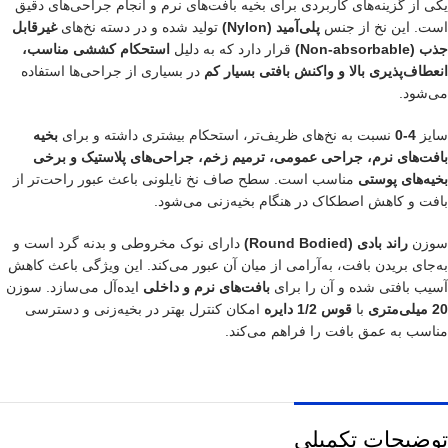
یکی از گزینه‌های کاربردی برای بخیه بافت‌های نرم و انجام جراحی‌های دقیق
است. این نخ از جنس
پلی‌آمید (Nylon)
تولید شده و در دسته نخ‌های
غیرقابل
جذب (Non‑absorbable)
قرار دارد که به دلیل
استحکام کششی مناسب،
انعطاف‌پذیری بالا و واکنش بافتی بسیار کم
در بسیاری از جراحی‌ها استفاده
می‌شود.
سایز
4-0
نسبت به نخ‌های ظریف‌تر، استحکام بیشتری داشته و برای
بخیه
بافت‌های نرم، جراحی عمومی، ترمیم زخم، جراحی‌های پلاستیک و برخی
بخیه‌های پوستی
مناسب است. سطح صاف نخ نایلونی باعث عبور راحت‌تر از
بافت و کاهش اصطکاک در هنگام بخیه‌زنی می‌شود.
سوزن
راند بادی (Round Bodied)
دارای نوک مخروطی و بدنه گرد است و
به‌جای بریدن بافت، به‌آرامی از میان آن عبور می‌کند. این ویژگی باعث کاهش
آسیب بافتی شده و آن را برای
بافت‌های نرم و داخلی
ایده‌آل می‌سازد. سوزن
20 میلی‌متری
با
قوس 1/2 دایره
امکان کنترل بهتر در بخیه‌زنی و دسترسی
مناسب به عمق بافت را فراهم می‌کند.
توضیحات تکمیلی