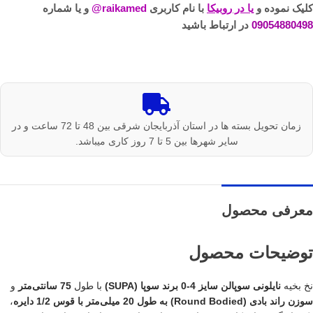
کلیک نموده و
یا در روبیکا
با نام کاربری
raikamed@
و یا شماره
09054880498
در ارتباط باشید
زمان تحویل بسته ها در استان آذربایجان شرقی بین 48 تا 72 ساعت و در
سایر شهرها بین 5 تا 7 روز کاری میباشد.
معرفی محصول
توضیحات محصول
نخ بخیه
نایلونی سوپالن سایز 4-0 برند سوپا (SUPA)
با طول
75 سانتی‌متر
و
سوزن راند بادی (Round Bodied) به طول 20 میلی‌متر با قوس 1/2 دایره
،