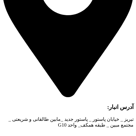
آدرس انبار:
تبریز _ خیابان پاستور _ پاستور جدید _مابین طالقانی و شریعتی _
مجتمع مبین _ طبقه همکف_ واحد G10