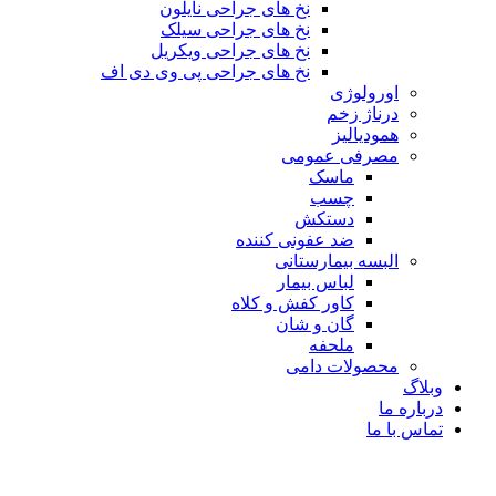
نخ های جراحی نایلون
نخ های جراحی سیلک
نخ های جراحی ویکریل
نخ های جراحی پی وی دی اف
اورولوژی
درناژ زخم
همودیالیز
مصرفی عمومی
ماسک
چسب
دستکش
ضد عفونی کننده
البسه بیمارستانی
لباس بیمار
کاور کفش و کلاه
گان و شان
ملحفه
محصولات دامی
وبلاگ
درباره ما
تماس با ما