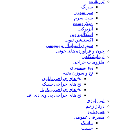
تزریقات
سرنگ
سر سوزن
ست سرم
میکروست
آنژیوکت
اسکالپ وین
اکستنشن تیوب
سوزن اسپاینال و بیوپسی
خون و فرآورده های خونی
آزمایشگاهی
ملزومات جراحی
تیغ بیستوری
نخ و سوزن بخیه
نخ های جراحی نایلون
نخ های جراحی سیلک
نخ های جراحی ویکریل
نخ های جراحی پی وی دی اف
اورولوژی
درناژ زخم
همودیالیز
مصرفی عمومی
ماسک
چسب