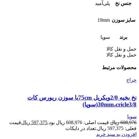
جنس نخ
پلی‌آمید
سایز سوزن
19mm
برند
سوپا
حمل و نقل کالا
حمل و نقل کالا
محصولات مرتبط
حراج
نخ بخیه 2/0ویکریل 75cmبا سوزن ریورس کات
30mm،cricle3/8(سوپا)
سوپا
608,976
ریال
قیمت اصلی: 608,976 ریال بود.
597,375
ریال
قیمت
فعلی: 597,375 ریال.
تعداد در دایکات
افزودن به سبد خرید