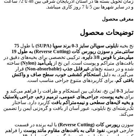
زمان تحویل بسته ها در استان آذربایجان شرقی بین 48 تا 72 ساعت
و در سایر شهرها بین 5 تا 7 روز کاری میباشد.
معرفی محصول
توضیحات محصول
نخ بخیه
نایلونی سوپالن سایز 3-0 برند سوپا (SUPA)
با طول
75
سانتی‌متر
و
سوزن ریورس کات (Reverse Cutting) به طول 19
میلی‌متر با قوس 3/8 دایره
، ترکیبی تخصصی برای بخیه‌های دقیق در
بافت‌های متراکم و پوست است. این نخ از
پلی‌آمید (Nylon)
ساخته
شده و در دسته نخ‌های
غیرقابل جذب (Non‑absorbable)
قرار
می‌گیرد. به دلیل
استحکام کششی خوب، سطح صاف و واکنش
بافتی کم
، برای کاربردهای متنوع جراحی مناسب است.
سایز
3-0
این نخ، تعادلی بین استحکام و ظرافت را فراهم می‌کند و
برای
بخیه پوست، جراحی‌های عمومی، ترمیم زخم، جراحی پلاستیک
و بخیه لایه‌های سطحی و نیمه‌متراکم بافت
کاربرد دارد. ساختار
تک‌رشته‌ای نخ نایلونی، عبور آسان از بافت و گره‌زنی ایمن را تضمین
می‌کند.
سوزن
ریورس کات (Reverse Cutting)
با لبه برنده در قسمت
خارجی قوس،
نفوذ عالی به بافت‌های مقاوم مانند پوست
را فراهم