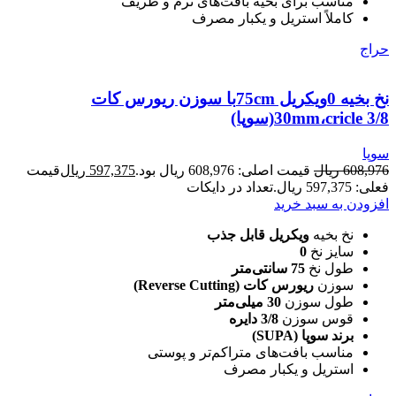
مناسب برای بخیه بافت‌های نرم و ظریف
کاملاً استریل و یکبار مصرف
حراج
نخ بخیه 0ویکریل 75cmبا سوزن ریورس کات
30mm،cricle 3/8(سوپا)
سوپا
608,976
ریال
قیمت اصلی: 608,976 ریال بود.
597,375
ریال
قیمت
فعلی: 597,375 ریال.
تعداد در دایکات
افزودن به سبد خرید
نخ بخیه
ویکریل قابل جذب
سایز نخ
0
طول نخ
75 سانتی‌متر
سوزن
ریورس کات (Reverse Cutting)
طول سوزن
30 میلی‌متر
قوس سوزن
3/8 دایره
برند سوپا (SUPA)
مناسب بافت‌های متراکم‌تر و پوستی
استریل و یکبار مصرف