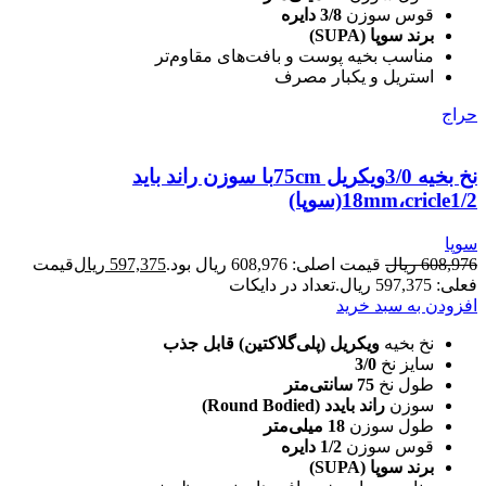
قوس سوزن
3/8 دایره
برند سوپا (SUPA)
مناسب بخیه پوست و بافت‌های مقاوم‌تر
استریل و یکبار مصرف
حراج
نخ بخیه 3/0ویکریل 75cmبا سوزن راند باید
18mm،cricle1/2(سوپا)
سوپا
608,976
ریال
قیمت اصلی: 608,976 ریال بود.
597,375
ریال
قیمت
فعلی: 597,375 ریال.
تعداد در دایکات
افزودن به سبد خرید
نخ بخیه
ویکریل (پلی‌گلاکتین) قابل جذب
سایز نخ
3/0
طول نخ
75 سانتی‌متر
سوزن
راند بایدد (Round Bodied)
طول سوزن
18 میلی‌متر
قوس سوزن
1/2 دایره
برند سوپا (SUPA)