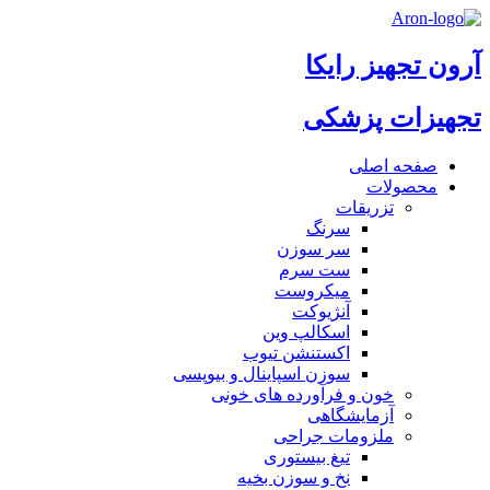
آرون تجهیز رایکا
تجهیزات پزشکی
صفحه اصلی
محصولات
تزریقات
سرنگ
سر سوزن
ست سرم
میکروست
آنژیوکت
اسکالپ وین
اکستنشن تیوب
سوزن اسپاینال و بیوپسی
خون و فرآورده های خونی
آزمایشگاهی
ملزومات جراحی
تیغ بیستوری
نخ و سوزن بخیه