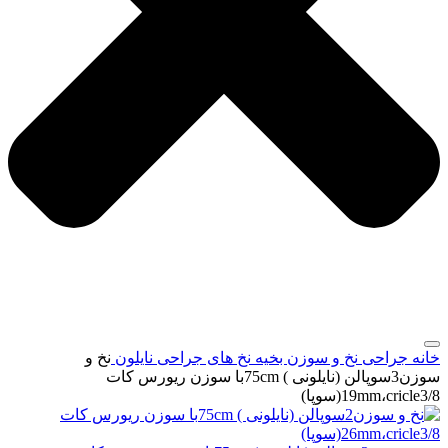
خانه
جراحی
نخ و سوزن بخیه
نخ های جراحی نایلون
نخ و
سوزن3سوپالن (نایلونی ) 75cmبا سوزن ریورس کات
19mm،cricle3/8(سوپا)