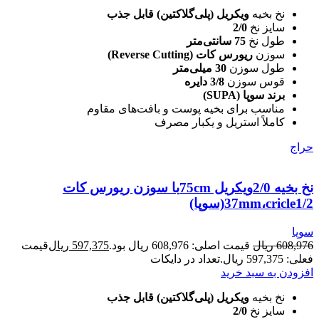
نخ بخیه
ویکریل (پلی‌گلاکتین) قابل جذب
سایز نخ
2/0
طول نخ
75 سانتی‌متر
سوزن
ریورس کات (Reverse Cutting)
طول سوزن
30 میلی‌متر
قوس سوزن
3/8 دایره
برند سوپا (SUPA)
مناسب برای بخیه پوست و بافت‌های مقاوم
کاملاً استریل و یکبار مصرف
حراج
نخ بخیه 2/0ویکریل 75cmبا سوزن ریورس کات
37mm،cricle1/2(سوپا)
سوپا
608,976
ریال
قیمت اصلی: 608,976 ریال بود.
597,375
ریال
قیمت
فعلی: 597,375 ریال.
تعداد در دایکات
افزودن به سبد خرید
نخ بخیه
ویکریل (پلی‌گلاکتین) قابل جذب
سایز نخ
2/0