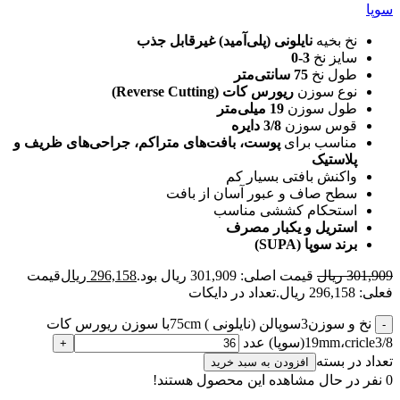
سوپا
نخ بخیه
نایلونی (پلی‌آمید) غیرقابل جذب
سایز نخ
3-0
طول نخ
75 سانتی‌متر
نوع سوزن
ریورس کات (Reverse Cutting)
طول سوزن
19 میلی‌متر
قوس سوزن
3/8 دایره
مناسب برای
پوست، بافت‌های متراکم، جراحی‌های ظریف و
پلاستیک
واکنش بافتی بسیار کم
سطح صاف و عبور آسان از بافت
استحکام کششی مناسب
استریل و یکبار مصرف
برند سوپا (SUPA)
301,909
ریال
قیمت اصلی: 301,909 ریال بود.
296,158
ریال
قیمت
فعلی: 296,158 ریال.
تعداد در دایکات
نخ و سوزن3سوپالن (نایلونی ) 75cmبا سوزن ریورس کات
19mm،cricle3/8(سوپا) عدد
تعداد در بسته
افزودن به سبد خرید
0
نفر در حال مشاهده این محصول هستند!