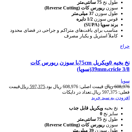
طول نخ
75 سانتی‌متر
سوزن
ریورس کات (Reverse Cutting)
طول سوزن
37 میلی‌متر
قوس سوزن
1/2 دایره
برند سوپا (SUPA)
مناسب برای بافت‌های متراکم و جراحی در فضای محدود
کاملاً استریل و یکبار مصرف
حراج
نخ بخیه 0ویکریل 75cmبا سوزن ریورس کات
39mm،cricle 3/8(سوپا)
سوپا
608,976
ریال
قیمت اصلی: 608,976 ریال بود.
597,375
ریال
قیمت
فعلی: 597,375 ریال.
تعداد در دایکات
افزودن به سبد خرید
نخ بخیه
ویکریل قابل جذب
سایز نخ
0
طول نخ
75 سانتی‌متر
سوزن
ریورس کات (Reverse Cutting)
طول سوزن
39 میلی‌متر