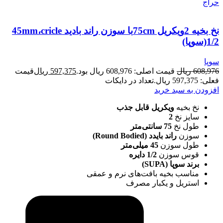
حراج
نخ بخیه 2ویکریل 75cmبا سوزن راند بادید 45mm،cricle
1/2(سوپا)
سوپا
608,976
ریال
قیمت اصلی: 608,976 ریال بود.
597,375
ریال
قیمت
فعلی: 597,375 ریال.
تعداد در دایکات
افزودن به سبد خرید
نخ بخیه
ویکریل قابل جذب
سایز نخ
2
طول نخ
75 سانتی‌متر
سوزن
راند بایدد (Round Bodied)
طول سوزن
45 میلی‌متر
قوس سوزن
1/2 دایره
برند سوپا (SUPA)
مناسب بخیه بافت‌های نرم و عمقی
استریل و یکبار مصرف