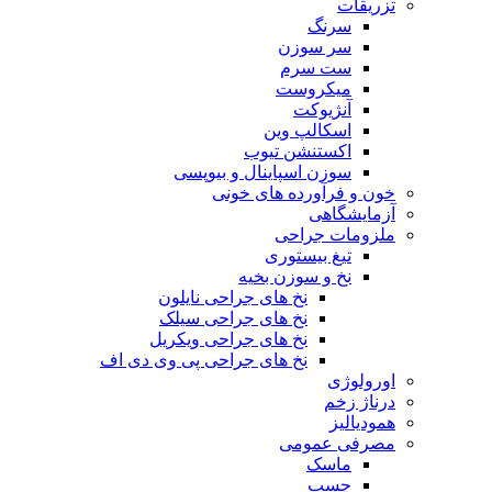
تزریقات
سرنگ
سر سوزن
ست سرم
میکروست
آنژیوکت
اسکالپ وین
اکستنشن تیوب
سوزن اسپاینال و بیوپسی
خون و فرآورده های خونی
آزمایشگاهی
ملزومات جراحی
تیغ بیستوری
نخ و سوزن بخیه
نخ های جراحی نایلون
نخ های جراحی سیلک
نخ های جراحی ویکریل
نخ های جراحی پی وی دی اف
اورولوژی
درناژ زخم
همودیالیز
مصرفی عمومی
ماسک
چسب