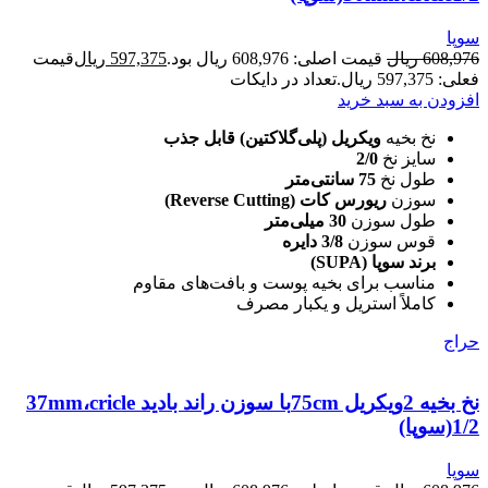
سوپا
608,976
ریال
قیمت اصلی: 608,976 ریال بود.
597,375
ریال
قیمت
فعلی: 597,375 ریال.
تعداد در دایکات
افزودن به سبد خرید
نخ بخیه
ویکریل (پلی‌گلاکتین) قابل جذب
سایز نخ
2/0
طول نخ
75 سانتی‌متر
سوزن
ریورس کات (Reverse Cutting)
طول سوزن
30 میلی‌متر
قوس سوزن
3/8 دایره
برند سوپا (SUPA)
مناسب برای بخیه پوست و بافت‌های مقاوم
کاملاً استریل و یکبار مصرف
حراج
نخ بخیه 2ویکریل 75cmبا سوزن راند بادید 37mm،cricle
1/2(سوپا)
سوپا