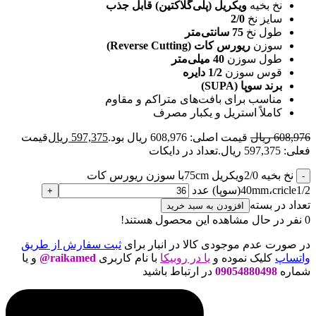
نخ بخیه
ویکریل (پلی‌گلاکتین) قابل جذب
سایز نخ
2/0
طول نخ
75 سانتی‌متر
سوزن
ریورس کات (Reverse Cutting)
طول سوزن
40 میلی‌متر
قوس سوزن
1/2 دایره
برند سوپا (SUPA)
مناسب برای بافت‌های متراکم و مقاوم
کاملاً استریل و یکبار مصرف
608,976
ریال
قیمت اصلی: 608,976 ریال بود.
597,375
ریال
قیمت
فعلی: 597,375 ریال.
تعداد در دایکات
نخ بخیه 2/0ویکریل 75cmبا سوزن ریورس کات
40mm،cricle1/2(سوپا) عدد
تعداد در بسته
افزودن به سبد خرید
0
نفر در حال مشاهده این محصول هستند!
در صورت عدم موجودی کالا در انبار برای
ثبت سفارش از طریق
واتساپ
کلیک نموده و
یا در روبیکا
با نام کاربری
raikamed@
و یا
شماره
09054880498
در ارتباط باشید