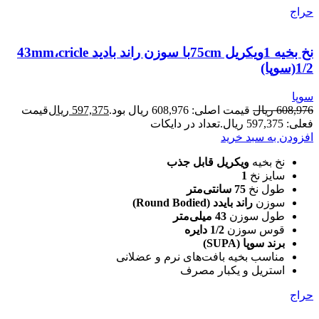
حراج
نخ بخیه 1ویکریل 75cmبا سوزن راند بادید 43mm،cricle
1/2(سوپا)
سوپا
608,976
ریال
قیمت اصلی: 608,976 ریال بود.
597,375
ریال
قیمت
فعلی: 597,375 ریال.
تعداد در دایکات
افزودن به سبد خرید
نخ بخیه
ویکریل قابل جذب
سایز نخ
1
طول نخ
75 سانتی‌متر
سوزن
راند بایدد (Round Bodied)
طول سوزن
43 میلی‌متر
قوس سوزن
1/2 دایره
برند سوپا (SUPA)
مناسب بخیه بافت‌های نرم و عضلانی
استریل و یکبار مصرف
حراج