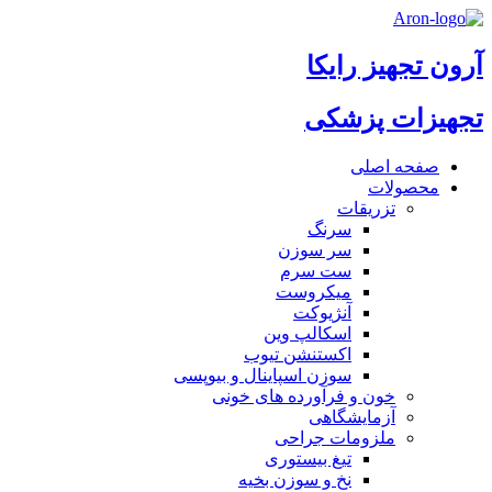
آرون تجهیز رایکا
تجهیزات پزشکی
صفحه اصلی
محصولات
تزریقات
سرنگ
سر سوزن
ست سرم
میکروست
آنژیوکت
اسکالپ وین
اکستنشن تیوب
سوزن اسپاینال و بیوپسی
خون و فرآورده های خونی
آزمایشگاهی
ملزومات جراحی
تیغ بیستوری
نخ و سوزن بخیه