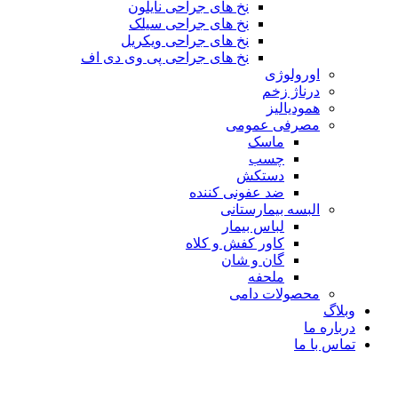
نخ های جراحی نایلون
نخ های جراحی سیلک
نخ های جراحی ویکریل
نخ های جراحی پی وی دی اف
اورولوژی
درناژ زخم
همودیالیز
مصرفی عمومی
ماسک
چسب
دستکش
ضد عفونی کننده
البسه بیمارستانی
لباس بیمار
کاور کفش و کلاه
گان و شان
ملحفه
محصولات دامی
وبلاگ
درباره ما
تماس با ما