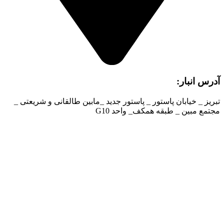
آدرس انبار:
تبریز _ خیابان پاستور _ پاستور جدید _مابین طالقانی و شریعتی _
مجتمع مبین _ طبقه همکف_ واحد G10