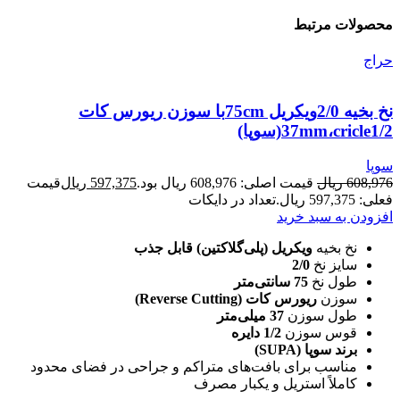
محصولات مرتبط
حراج
نخ بخیه 2/0ویکریل 75cmبا سوزن ریورس کات
37mm،cricle1/2(سوپا)
سوپا
608,976
ریال
قیمت اصلی: 608,976 ریال بود.
597,375
ریال
قیمت
فعلی: 597,375 ریال.
تعداد در دایکات
افزودن به سبد خرید
نخ بخیه
ویکریل (پلی‌گلاکتین) قابل جذب
سایز نخ
2/0
طول نخ
75 سانتی‌متر
سوزن
ریورس کات (Reverse Cutting)
طول سوزن
37 میلی‌متر
قوس سوزن
1/2 دایره
برند سوپا (SUPA)
مناسب برای بافت‌های متراکم و جراحی در فضای محدود
کاملاً استریل و یکبار مصرف