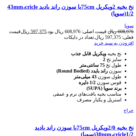
نخ بخیه 2ویکریل 75cmبا سوزن راند بادید 43mm،cricle
1/2(سوپا)
سوپا
608,976
ریال
قیمت اصلی: 608,976 ریال بود.
597,375
ریال
قیمت
فعلی: 597,375 ریال.
تعداد در دایکات
افزودن به سبد خرید
نخ بخیه
ویکریل قابل جذب
سایز نخ
2
طول نخ
75 سانتی‌متر
سوزن
راند بایدد (Round Bodied)
طول سوزن
43 میلی‌متر
قوس سوزن
1/2 دایره
برند سوپا (SUPA)
مناسب بخیه بافت‌های نرم و عمقی
استریل و یکبار مصرف
حراج
نخ بخیه 2/0ویکریل 75cmبا سوزن راند بادید
30mm،cricle1/2(سوپا)