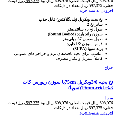
608,976
ریال
قیمت اصلی: 608,976 ریال بود.
597,375
ریال
قیمت
فعلی: 597,375 ریال.
تعداد در دایکات
افزودن به سبد خرید
نخ بخیه
ویکریل (پلی‌گلاکتین) قابل جذب
سایز نخ
2
طول نخ
75 سانتی‌متر
سوزن
راند بایدد (Round Bodied)
طول سوزن
37 میلی‌متر
قوس سوزن
1/2 دایره
برند سوپا (SUPA)
مناسب برای بخیه بافت‌های نرم و جراحی‌های عمومی
کاملاً استریل و یکبار مصرف
حراج
نخ بخیه 3/0ویکریل 75cmبا سوزن ریورس کات
19mm،cricle3/8(سوپا)
سوپا
608,976
ریال
قیمت اصلی: 608,976 ریال بود.
597,375
ریال
قیمت
فعلی: 597,375 ریال.
تعداد در دایکات
افزودن به سبد خرید