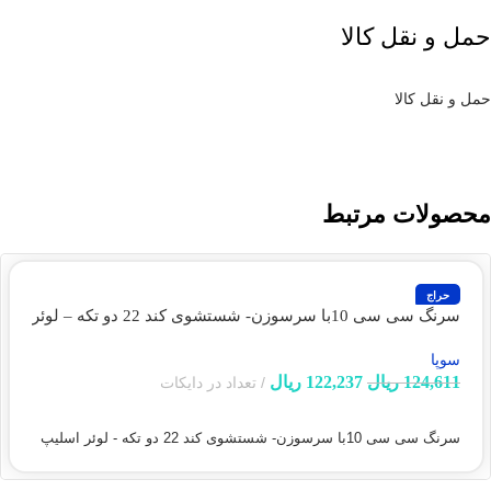
حمل و نقل کالا
حمل و نقل کالا
محصولات مرتبط
حراج
سرنگ سی سی 10با سرسوزن- شستشوی کند 22 دو تکه – لوئر
اسلیپ(سوپا)
سوپا
124,611
ریال
122,237
ریال
تعداد در دایکات
افزودن به سبد خرید
سرنگ سی سی 10با سرسوزن- شستشوی کند 22 دو تکه - لوئر اسلیپ