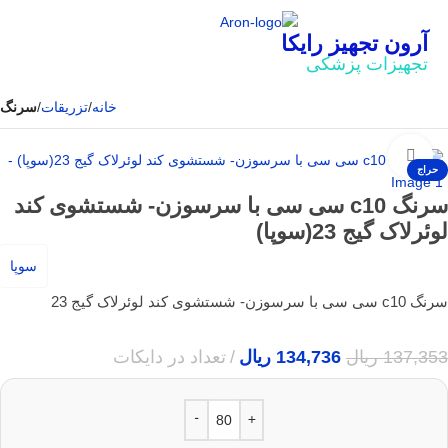
آرون تجهیز رایکا
تجهیزات پزشکی
خانه
تزریقات
سرنگ
بزرگنمایی تصویر
حراج
سرنگ c10 سی سی با سرسوزن- شستشوی کند
لوئرلاک گیج 23(سوپا)
سوپا
سرنگ c10 سی سی با سرسوزن- شستشوی کند لوئرلاک گیج 23
137,353
ریال
134,736
ریال
تعداد در دایکات