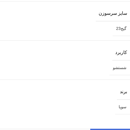
سایز سرسوزن
گیج23
کاربرد
شستشو
برند
سوپا