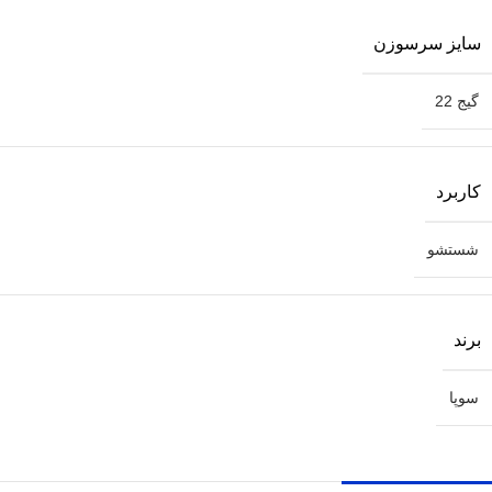
سایز سرسوزن
گیج 22
کاربرد
شستشو
برند
سوپا