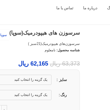
گ
درباره ما
تماس با ما
سرسوزن‌ های هیپودرمیک(سوپا)
سوپا
سرسوزن‌های هیپودرمیک(21سبز )
شناسه محصول:
نامعلوم
63,373
ریال
62,165
ریال
سایز
رنگ