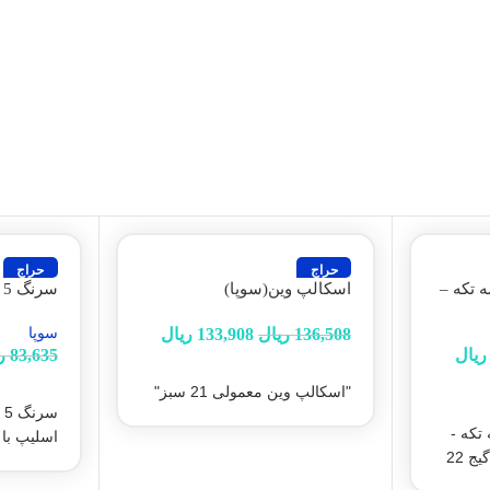
حراج
حراج
سه تکه –
اسکالپ وین(سوپا)
س
 گیج
اسلیپ با سو
سوپا
136,508
ریال
133,908
ریال
ریال
83,635
ر
انتخاب گزینه ها
افزودن 
"اسکالپ وین معمولی 21 سبز"
س
ه تکه -
اسلیپ با 
ج 22