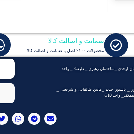
ضمانت و اصالت کالا
محصولات ۱۰۰٪ اصل با ضمانت و اصالت کالا
تبریز _ ولیعصر _ خیابان اوحدی _ساختمان رهبری _ طبقه3 _ واحد
ور _ پاستور جدید _مابین طالقانی و شریعتی _
کف_ واحد G10