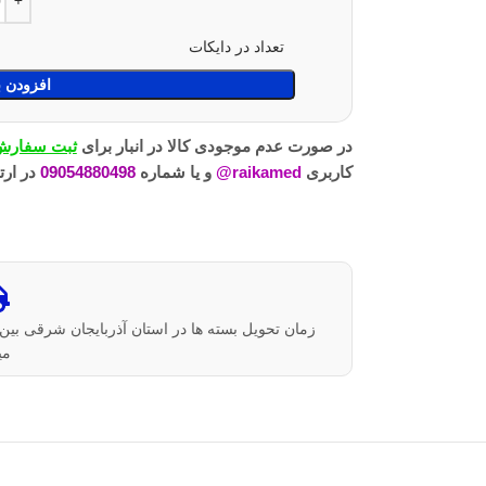
تعداد در دایکات
افزودن ب
در صورت عدم موجودی کالا در انبار برای
ثبت سفارش 
کاربری
raikamed@
و یا شماره
09054880498
در ارت
می