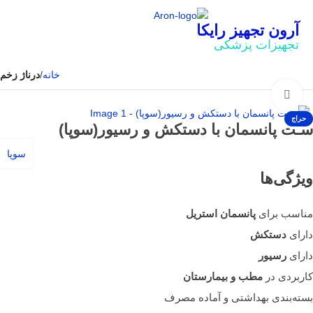
آرون تجهیز رایکا
تجهیزات پزشکی
خانه
درناژ زخم
بزرگنمایی تصویر
حراج
سـت پانسمان با دستکش و رسیور(سوپا)
سوپا
ویژگی‌ها
مناسب برای
پانسمان استریل
دارای
دستکش
دارای
رسیور
کاربردی در
مطب و بیمارستان
بسته‌بندی بهداشتی و آماده مصرف