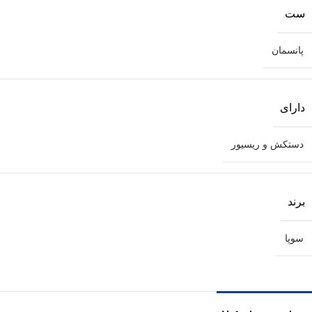
ست
پانسمان
دارای
دستکش و ریسیور
برند
سوپا