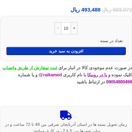
503,072
ریال
493,488
ریال
تعداد در بسته
افزودن به سبد خرید
در صورت عدم موجودی کالا در انبار برای
ثبت سفارش از طریق واتساپ
کلیک نموده و
یا در روبیکا
با نام کاربری
raikamed@
و یا شماره
09054880498
در ارتباط باشید
زمان تحویل بسته ها در استان آذربایجان شرقی بین 48 تا 72 ساعت و در
سایر شهرها بین 5 تا 7 روز کاری میباشد.