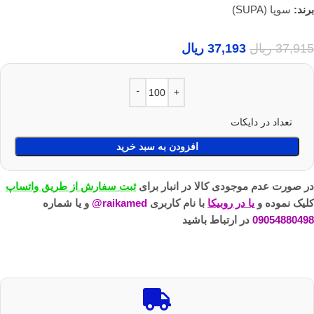
برند:
سوپا (SUPA)
37,915
ریال
37,193
ریال
تعداد در دایکات
افزودن به سبد خرید
در صورت عدم موجودی کالا در انبار برای
ثبت سفارش از طریق واتساپ
کلیک نموده و
یا در روبیکا
با نام کاربری
raikamed@
و یا شماره
09054880498
در ارتباط باشید