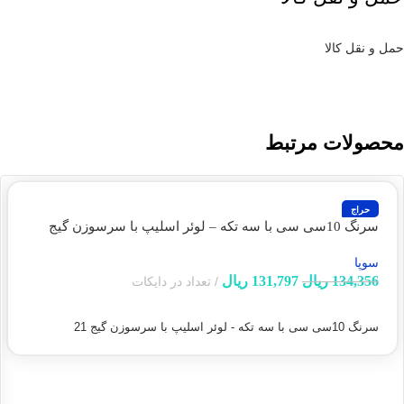
حمل و نقل کالا
محصولات مرتبط
حراج
سرنگ 10سی سی با سه تکه – لوئر اسلیپ با سرسوزن‌ گیج
21(سوپا)
سوپا
134,356
ریال
131,797
ریال
تعداد در دایکات
افزودن به سبد خرید
سرنگ 10سی سی با سه تکه - لوئر اسلیپ با سرسوزن‌ گیج 21