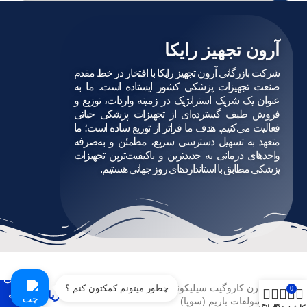
آرون تجهیز رایکا
شرکت بازرگانی آرون تجهیز رایکا با افتخار در خط مقدم
صنعت تجهیزات پزشکی کشور ایستاده است. ما به
عنوان یک شریک استراتژیک در زمینه واردات، توزیع و
فروش طیف گسترده‌ای از تجهیزات پزشکی حیاتی
فعالیت می‌کنیم. هدف ما فراتر از توزیع ساده است؛ ما
متعهد به تسهیل دسترسی سریع، مطمئن و به‌صرفه
واحدهای درمانی به جدیدترین و باکیفیت‌ترین تجهیزات
پزشکی مطابق با استانداردهای روز جهانی هستیم.
انتخاب
درن کاروگیت سیلیکونی با خط
چطور میتونم کمکتون کنم ؟
0
2,680,477
ریال
گزینه
سولفات باریم (سوپا)