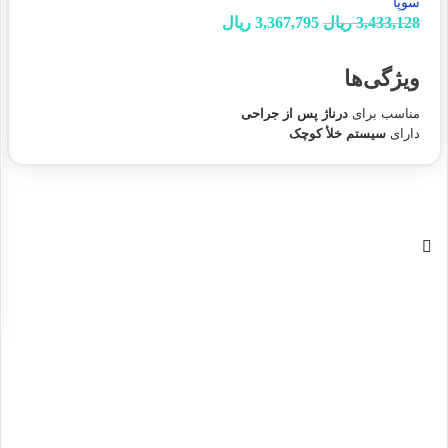
سوپا
3,433,128
ریال
3,367,795
ریال
انتخاب گزینه ها
ویژگی‌ها
مناسب برای
درناژ پس از جراحی
دارای
سیستم خلأ کوچک
همراه با
سوزن
کمک به تخلیه مؤثر ترشحات
کاربردی در مراکز درمانی و جراحی